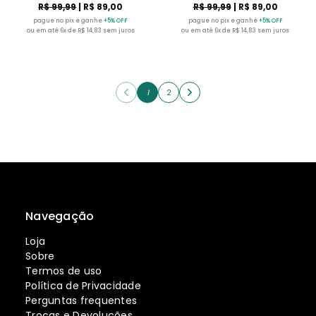
R$ 99,99
| R$ 89,00
R$ 99,99
| R$ 89,00
pague no pix e ganhe
+5% OFF
pague no pix e ganhe
+5% OFF
ou em até 6x de R$ 14,83 sem juros
ou em até 6x de R$ 14,83 sem juros
1
2
Navegação
Loja
Sobre
Termos de uso
Política de Privacidade
Perguntas frequentes
Trocas e Devoluções