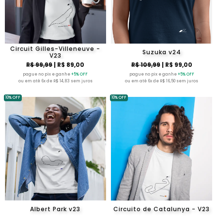
Circuit Gilles-Villeneuve -
Suzuka v24
V23
R$ 99,99
| R$ 89,00
R$ 109,99
| R$ 99,00
pague no pix e ganhe
+5% OFF
pague no pix e ganhe
+5% OFF
ou em até 6x de R$ 14,83 sem juros
ou em até 6x de R$ 16,50 sem juros
10% OFF
10% OFF
Albert Park v23
Circuito de Catalunya - V23