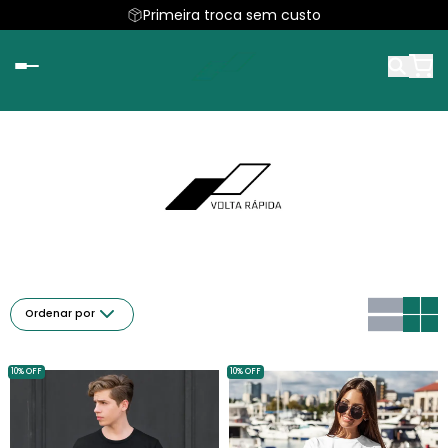
Primeira troca sem custo
Ordenar por
10% OFF
10% OFF