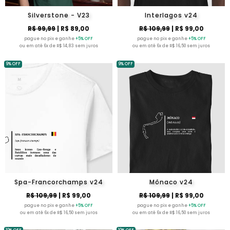
Silverstone - V23
Interlagos v24
R$ 99,99
| R$ 89,00
R$ 109,99
| R$ 99,00
pague no pix e ganhe
+5% OFF
pague no pix e ganhe
+5% OFF
ou em até 6x de R$ 14,83 sem juros
ou em até 6x de R$ 16,50 sem juros
9% OFF
9% OFF
Spa-Francorchamps v24
Mônaco v24
R$ 109,99
| R$ 99,00
R$ 109,99
| R$ 99,00
pague no pix e ganhe
+5% OFF
pague no pix e ganhe
+5% OFF
ou em até 6x de R$ 16,50 sem juros
ou em até 6x de R$ 16,50 sem juros