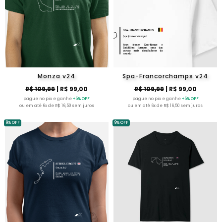
Monza v24
Spa-Francorchamps v24
R$ 109,99
| R$ 99,00
R$ 109,99
| R$ 99,00
pague no pix e ganhe
+5% OFF
pague no pix e ganhe
+5% OFF
ou em até 6x de R$ 16,50 sem juros
ou em até 6x de R$ 16,50 sem juros
9% OFF
9% OFF