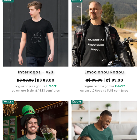
10% OFF
10% OFF
Interlagos - v23
Emocionou Rodou
R$ 99,99
| R$ 89,00
R$ 99,99
| R$ 89,00
pague no pix e ganhe
+5% OFF
pague no pix e ganhe
+5% OFF
ou em até 6x de R$ 14,83 sem juros
ou em até 6x de R$ 14,83 sem juros
10% OFF
10% OFF