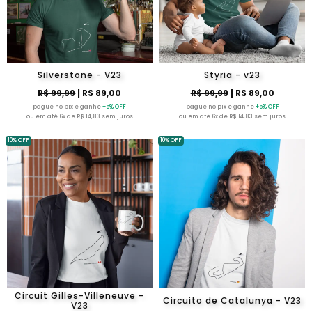
Silverstone - V23
Styria - v23
R$ 99,99
| R$ 89,00
R$ 99,99
| R$ 89,00
pague no pix e ganhe
+5% OFF
pague no pix e ganhe
+5% OFF
ou em até 6x de R$ 14,83 sem juros
ou em até 6x de R$ 14,83 sem juros
10% OFF
10% OFF
Circuit Gilles-Villeneuve -
Circuito de Catalunya - V23
V23