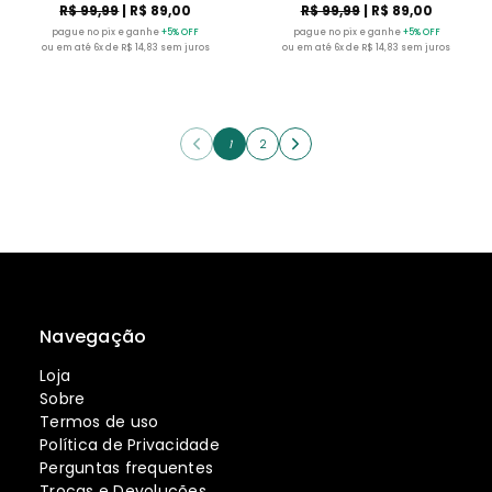
R$ 99,99
| R$ 89,00
R$ 99,99
| R$ 89,00
pague no pix e ganhe
+5% OFF
pague no pix e ganhe
+5% OFF
ou em até 6x de R$ 14,83 sem juros
ou em até 6x de R$ 14,83 sem juros
1
2
Navegação
Loja
Sobre
Termos de uso
Política de Privacidade
Perguntas frequentes
Trocas e Devoluções