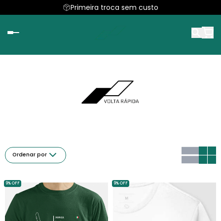
Primeira troca sem custo
Ordenar por
9% OFF
9% OFF