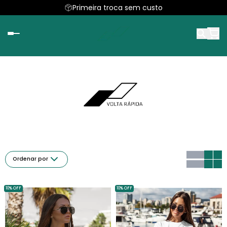
Primeira troca sem custo
Ordenar por
10% OFF
10% OFF