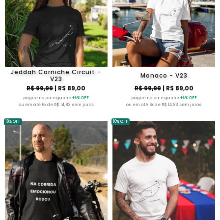
Jeddah Corniche Circuit -
Monaco - V23
V23
R$ 99,99
| R$ 89,00
R$ 99,99
| R$ 89,00
pague no pix e ganhe
+5% OFF
pague no pix e ganhe
+5% OFF
ou em até 6x de R$ 14,83 sem juros
ou em até 6x de R$ 14,83 sem juros
10% OFF
10% OFF