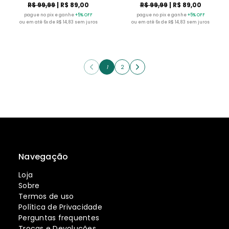
R$ 99,99
| R$ 89,00
R$ 99,99
| R$ 89,00
pague no pix e ganhe
+5% OFF
pague no pix e ganhe
+5% OFF
ou em até 6x de R$ 14,83 sem juros
ou em até 6x de R$ 14,83 sem juros
1
2
Navegação
Loja
Sobre
Termos de uso
Política de Privacidade
Perguntas frequentes
Trocas e Devoluções