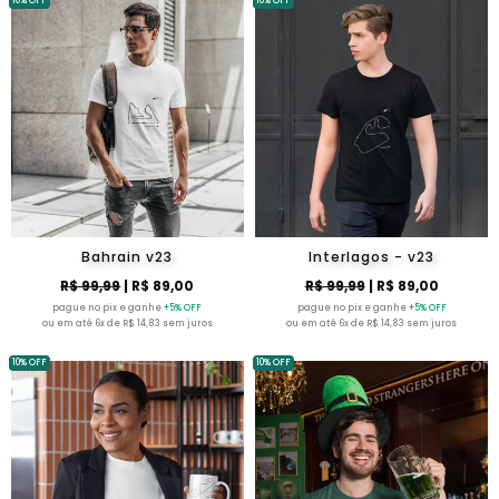
10% OFF
10% OFF
Bahrain v23
Interlagos - v23
R$ 99,99
| R$ 89,00
R$ 99,99
| R$ 89,00
pague no pix e ganhe
+5% OFF
pague no pix e ganhe
+5% OFF
ou em até 6x de R$ 14,83 sem juros
ou em até 6x de R$ 14,83 sem juros
10% OFF
10% OFF